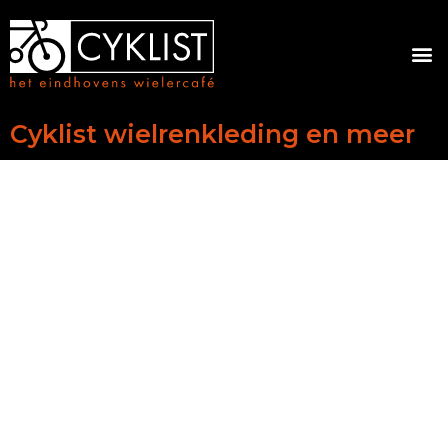
Cyklist wielrenkleding en meer
In mei rijdt iedereen er goed bij.
Met de
high performance
Cyklist wielerkleding,
gemaakt door MB Sportswear. We zijn superblij dat
we jullie weer mogen ontvangen en wil je ons een
extra duwtje in de rug geven.
We hebben nog beperkt kleding op voorraad.
Kom langs om te kijken of het je past, want het
staat altijd goed.