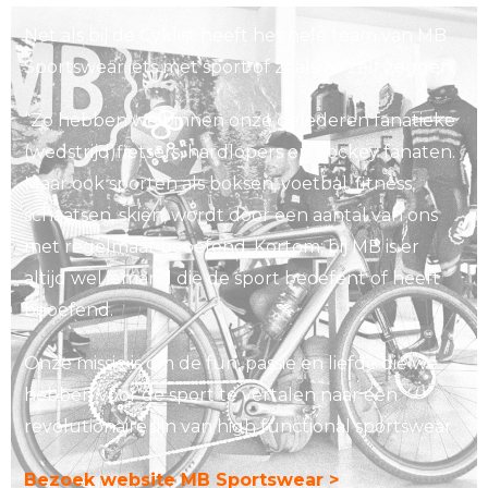
Net als bij de Cyklist heeft het hele team van MB
Sportswear iets met sport of zoals ze zelf zeggen:
“Zo hebben we binnen onze gelederen fanatieke
(wedstrijd)fietsers, hardlopers en hockey fanaten.
Maar ook sporten als boksen, voetbal, fitness,
schaatsen, skiën, wordt door een aantal van ons
met regelmaat beoefend. Kortom; bij MB is er
altijd wel iemand die de sport beoefent of heeft
beoefend.
Onze missie is om de fun, passie en liefde die we
hebben voor de sport te vertalen naar een
revolutionaire lijn van high functional sportswear.
Bezoek website MB Sportswear >