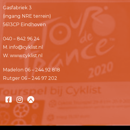
Gasfabriek 3
(ingang NRE terrein)
5613CP Eindhoven
040 – 842 96 24
M.
info@cyklist.nl
W.
www.cyklist.nl
Madelon 06 – 244 92 818
Rutger 06 – 246 97 202