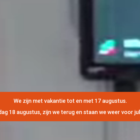
We zijn met vakantie tot en met 17 augustus.
ag 18 augustus, zijn we terug en staan we weer voor jull