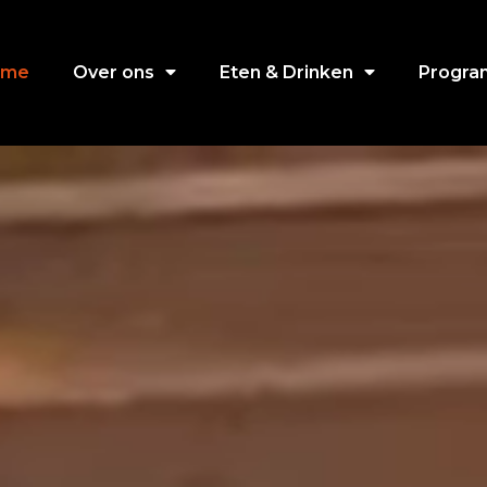
ome
Over ons
Eten & Drinken
Progr